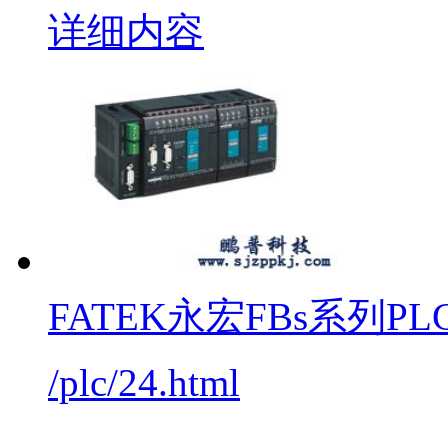
FATEK永宏FBs系列PL
/plc/24.html